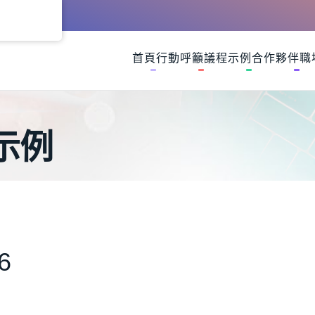
首頁
行動呼籲
議程示例
合作夥伴
職
示例
6