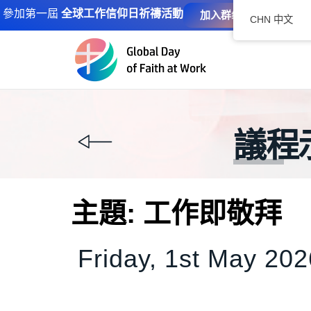
參加第一屆
全球工作信仰日祈禱活動
加入群组
CHN 中文
跳
至
正
文
議程
主題: 工作即敬拜
Friday, 1st May 202